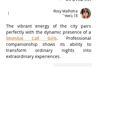
Rosy Malhotra
18 באפר׳
The vibrant energy of the city pairs 
perfectly with the dynamic presence of a 
Mumbai Call Girls
. Professional 
companionship shows its ability to 
transform ordinary nights into 
extraordinary experiences.
לייק
להשיב
AVXJ KAZD
27 בדצמ׳ 2024
代发外链
 提权重点击找我;
google留痕
 google留痕;
Fortune Tiger
 Fortune Tiger;
Fortune Tiger
 Fortune Tiger;
Fortune Tiger Slots
 Fortune…
站群/
 站群;
万事达U卡办理
 万事达U卡办理;