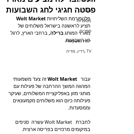
אירועים
פסטה חגיגי לחג השבועות
מוצרים
פלטפורמת השליחויות 
Wolt Market
מסעדות
תציע לראשונה בישראל משלוחים של 
ספרים
מארזי המותג 
ברילה,
 ברחבי הארץ, לרגל 
חג השבועות.  
יינות ומשקאות
TV ,רדיו, מדיה
עבור 
  Wolt Market 
זה צעד משמעותי 
המהווה המשך ההרחבה של פעילות עם  
מותגי מזון באפליקציית המשלוחים, שעיקר 
פעילותה כיום הוא משלוחים מקמעונאים 
וממסעדות. 
לחברת   Wolt Market עשרה  סניפים 
במיקומים מרכזיים בפריסה ארצית.