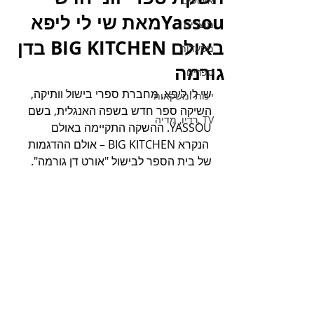
אירועים
Yassouמאת שי לי ליפא
מוצרים
באולם BIG KITCHEN בדן
מסעדות
גורמה
ספרים
שי לי ליפא, מחברת ספרי בישול וותיקה, 
יינות ומשקאות
השיקה ספר חדש בשפה האנגלית, בשם 
TV ,רדיו, מדיה
YASSOU. ההשקה התקיימה באולם 
 הנקרא BIG KITCHEN – אולם ההדגמות 
של בית הספר לבישול "אורט דן גורמה".