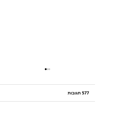
577 תגובות
כתיבת תגובה...
חורף קוריאני – Winter in
Sokcho