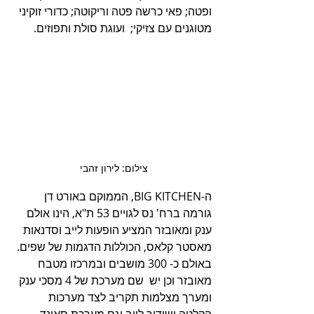
ופטה; פאי כרשה פטה וריקוטה; כדורי זוקיני 
מטוגנים עם צזיקי;  ועוגת סולת ותפוזים.
צילום: לירון זהבי 
ה-BIG KITCHEN, הממוקם באורט דן 
גורמה ברח' נס לגויים 53 ת"א, הינו אולם 
ענק ומאובזר המציע הופעות לייב וסדנאות 
מאסטר קלאס, הכוללות הדגמות של שפים. 
באולם כ- 300 מושבים ובמרכזו מטבח 
מאובזר וכן יש  שם מערכת של 4 מסכי ענק 
ומערך מצלמות תקריב לצד מערכות 
הקלטה ושידור לייב וגם מערכת סאונד 