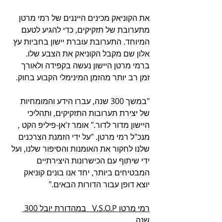
את הקוניאק מכינים הייננים של רמי מרטן 
מתערובת של תזקיקים, כדי להגיע לטעם 
המיוחד. התערובת עוברת יישון בחביות עץ 
אלון שם מקבל הקוניאק את הצבע שלו. 
ברמי מרטן היישון נעשה בקפידה ולאורך 
זמן רב יותר מהזמן המינימלי הקבוע בחוק.
"במשך 300 שנה, עברו הידע והמומחיות 
של יצירת תערובות התזקיקים, ותהליכי 
היישון מדור לדור." אומר ז'אן-פיליפ הקט , 
מנכ"ל רמי מרטן. "על ידי הזמנת הצרכנים 
שלנו לחקור את האומנות והסיפור שלנו, ועל 
ידי שיתוף עם הכישרונות היצירתיים 
המבטיחים ביותר, יחד אנו בונים קוניאק 
יוצא דופן עבור הדורות הבאים."
רמי מרטן V.S.O.P   במהדורת יובל 300 
שנה