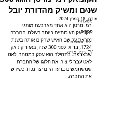
אירועים
שנים ומשיק מהדורת יובל
מוצרים
עודכן:
18 במרץ 2024
מסעדות
רמי מרטן הוא אחד מארבעת מותגי 
ספרים
הקוניאק האיכותיים ביותר בעולם. החברה 
נקראת על שם האיש שהקים אותה בשנת 
יינות ומשקאות
1724, בדיוק לפני 300 שנה, באזור קוניאק 
TV ,רדיו, מדיה
שבצרפת. בתחילה הוא עסק במסחר ולאט 
לאט עבר לייצור. את הלוגו של החברה 
שמשתמשים בו עד היום יצר נכדו, כשירש 
את החברה.