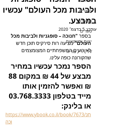
אירועים
ולביבות מכל העולם" עכשיו
מוצרים
במבצע.
מסעדות
עודכן:
5 בדצמ׳ 2020
ספרים
בספר 
"חנוכה – סופגניות ולביבות מכל 
יינות ומשקאות
העולם"
 מציעה רות סירקיס תוכן חדש 
לאירועים המשפחתיים המצומצמים 
TV ,רדיו, מדיה
שהקורונה כופה עלינו. 
הספר נמכר עכשיו במחיר 
מבצע של 44 ₪ במקום 88 
₪ ואפשר להזמין אותו 
מייד בטלפון 03.768.3333 
או בלינק:
https://www.ybook.co.il/book/7673/חנ
וכה