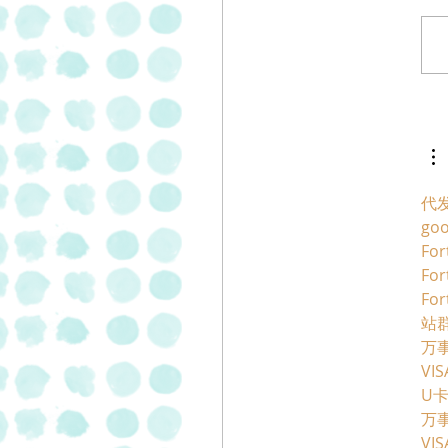
 פסטרמה וסלמי
בתוספת של 20% של "מעדני
"
代
go
For
For
For
站群
万
VI
U
万
VI