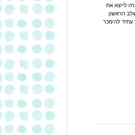
ה לייצא את 
THE REAL F והם נמכרים בשלב הראשון 
ר עתיד להימכר 