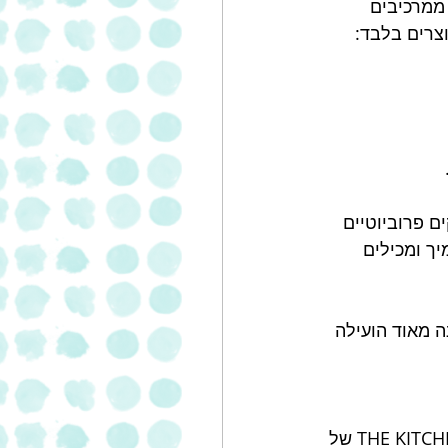
ים ממרכיבים 
ם פרוביוטיים 
ך ומכילים 
 מאוד הועילה 
זוהי חברת סטארט-אפ ישראלית שיזם ופיתח רונן לביא, הראשונה במיזמי חממת THE KITCHEN של 