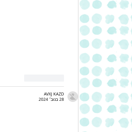
לייק
להשיב
AVXJ KAZD
28 בנוב׳ 2024