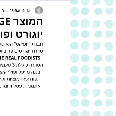
Rafi Sirkis
28 בינו׳ 2021
יוגורט ופ
חברת "יופיקס" היא סט
סדרת יוגורטים פרובי
THE REAL FOODISTS.
הסדרה כוללת 3 טעמים: 
· בננה מייפל ופולי קקאו
· תפוח עץ חמוציות וקינ
· אוכמניות פטל ודומדמ