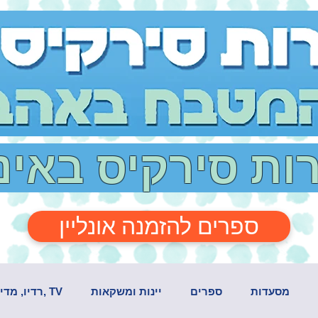
רות סירקיס באי
ספרים להזמנה אונליין
מסעדות
ספרים
יינות ומשקאות
TV ,רדיו, מדיה