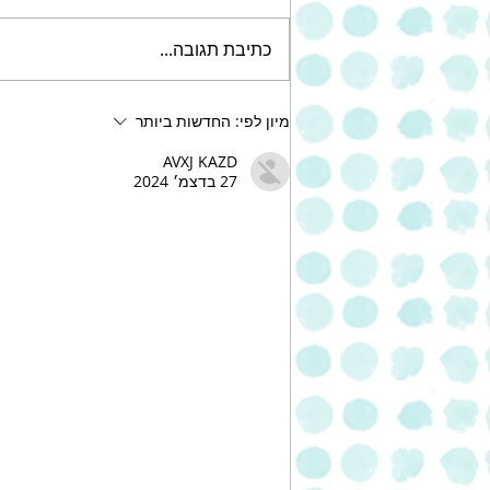
כתיבת תגובה...
עוגת שוקולד צ'יפס עשירה של
מיון לפי:
החדשות ביותר
אחוה
AVXJ KAZD
27 בדצמ׳ 2024