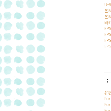
U
온
온
바
EPS
EPS
EPS
EPS
谷歌
For
For
For