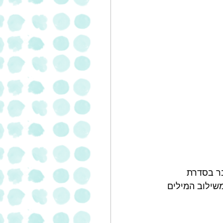
ר בסדרת 
כות שיבולת שועל. שם המוצר YO'RIDGE מורכב משילוב המילים 