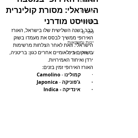
אירועים
הישראלי: מסורת קולינרית
מוצרים
בטוויסט מודרני
מסעדות
כבר בשנה השלישית שלו בישראל, האורז 
ספרים
האירופי ממשיך לבסס את מעמדו בשוק 
יינות ומשקאות
הישראלי. וזאת לאחר הצלחות מרשימות 
בשווקים בינלאומיים אחרים כגון: בריטניה, 
TV ,רדיו, מדיה
ירדן ואיחוד האמירויות.
האורז האירופי זמין בזנים:
·         
קמולינו
 - 
Camolino 
·         ג'פוניקה
 - 
Japonica 
·         אינדיקה - Indica 