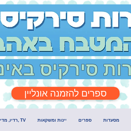
רות סירקיס באי
ספרים להזמנה אונליין
מסעדות
ספרים
יינות ומשקאות
TV ,רדיו, מדיה