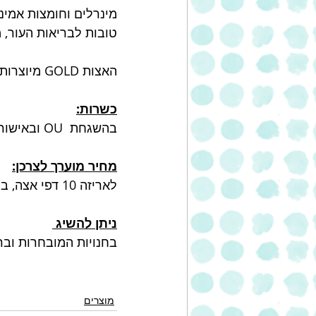
מינרלים וחומצות אמיני
טובות לבריאות העור, 
האצות GOLD מיוצרות בקוריאה הדרומית.
כשרות:
בהשגחת  OU ובאישור הרבנות הראשית לישראל 
מחיר מוערך לצרכן:
לאריזה 10 דפי אצה, במשקל 25 גרם: 11.90 ₪ למארז
ניתן להשיג 
בחנויות המובחרות ובר
מוצרים