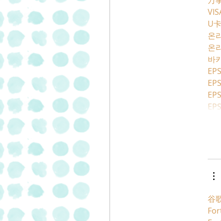
万
VI
U
온
온
바
EPS
EPS
EPS
EPS
谷歌
For