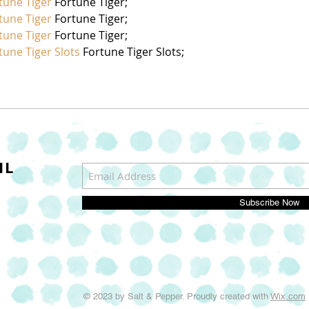
tune Tiger
 Fortune Tiger;
tune Tiger
 Fortune Tiger;
tune Tiger
 Fortune Tiger;
tune Tiger Slots
 Fortune Tiger Slots;
IL
Subscribe Now
© 2023 by Salt & Pepper. Proudly created with
Wix.com