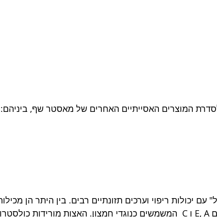
סדרת המוצרים האסייתיים האחרים של מאסטר שף, ביניהם: 
" עם יכולות ריפוי וערכים תזונתיים רבים. בין היתר הן מכילות
משמעותית של ויטמינים E, A ו C  המשמשים כנוגדי חמצון. האצות מורידות כו