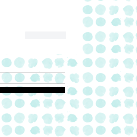
לייק
להשיב