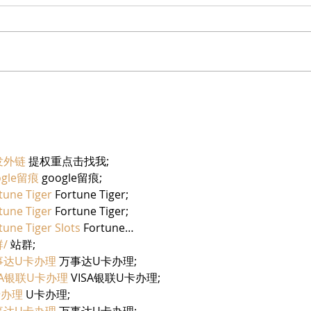
בריזר תוסס ואלכוהולי בטעם
מוצרי
פטל, לקיץ החם של השנה
יחיעם
发外链
 提权重点击找我;
ogle留痕
 google留痕;
tune Tiger
 Fortune Tiger;
tune Tiger
 Fortune Tiger;
tune Tiger Slots
 Fortune…
/
 站群;
事达U卡办理
 万事达U卡办理;
SA银联U卡办理
 VISA银联U卡办理;
卡办理
 U卡办理;