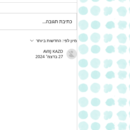
כתיבת תגובה...
עוגת שוקולד צ'יפס עשירה של
מיון לפי:
החדשות ביותר
אחוה
AVXJ KAZD
27 בדצמ׳ 2024