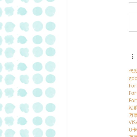
 פסטרמה וסלמי
בתוספת של 20% של "מעדני
"
代
go
For
For
For
站群
万
VI
U