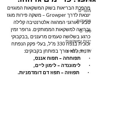
אירועים
מהפכת הבריאות בשוק המשקאות המוגזים 
מוצרים
יוצאת לדרך Growper – משקה פירות מוגז 
מסעדות
טבעי ואורגני המהווה אלטרנטיבה קלילה 
ובריאה למשקאות הממותקים. גרופר זמין 
ספרים
כרגע בשלושה טעמים מרעננים ,בבקבוקי 
יינות ומשקאות
זכוכית בנפח 330 מ"ל, בעלי פקק הנפתח 
ידנית, ללא צורך בפותחן בקבוקים: 
TV ,רדיו, מדיה
·       תפוחחה – תפוח אננס, 
·       לימוננדה – לימון ליים,
 ·       תפוזזה – תפוז דם דומדמניות. 