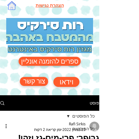
הצהרת נגישות
מגזין רות סירקיס באינטרנט
ספרים להזמנה אונליין
צור קשר
וידאו
פוסט
כל הפוסטים
Rafi Sirkis
כל הפוסטים
25 במרץ 2022
זמן קריאה 2 דקות
גרופר: פרי-מים-גז וזהו!