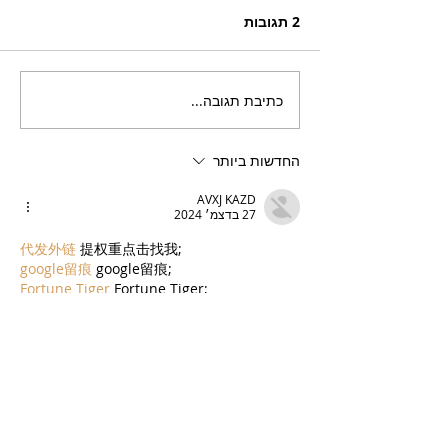
2 תגובות
כתיבת תגובה...
בריזר תוסס ואלכוהולי
בטעם פטל, לקיץ החם של
השנה
החדשות ביותר
AVXJ KAZD
27 בדצמ׳ 2024
代发外链
 提权重点击找我;
google留痕
 google留痕;
Fortune Tiger
 Fortune Tiger;
Fortune Tiger
 Fortune Tiger;
Fortune Tiger Slots
 Fortune…
站群/
 站群;
万事达U卡办理
 万事达U卡办理;
VISA银联U卡办理
 VISA银联U卡办理;
U卡办理
 U卡办理;
万事达U卡办理
 万事达U卡办理;