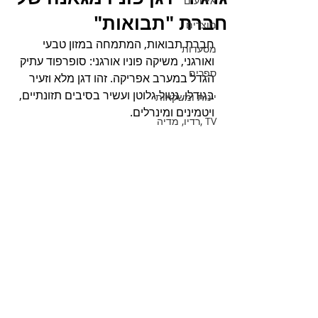
אירועים
חברת "תבואות"
מוצרים
חברת תבואות, המתמחה במזון טבעי 
מסעדות
ואורגני, משיקה פוניו אורגני: סופרפוד עתיק 
ספרים
הגדל במערב אפריקה. זהו דגן מלא וזעיר 
בגודלו, נטול גלוטן ועשיר בסיבים תזונתיים, 
יינות ומשקאות
ויטמינים ומינרלים. 
TV ,רדיו, מדיה