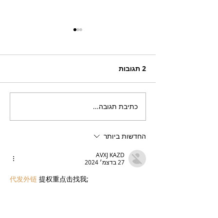
2 תגובות
כתיבת תגובה...
בריזר תוסס ואלכוהולי
בטעם פטל, לקיץ החם של
השנה
החדשות ביותר
AVXJ KAZD
27 בדצמ׳ 2024
代发外链
 提权重点击找我;
google留痕
 google留痕;
Fortune Tiger
 Fortune Tiger;
Fortune Tiger
 Fortune Tiger;
Fortune Tiger Slots
 Fortune…