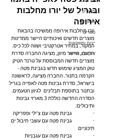
אירועים
ובגריל של יורו מחלבות
מוצרים
אירופה
מסעדות
יורו מחלבות אירופה ממשיכה בהבאת 
ספרים
מוצרים חדשים ואיכותיים היישר ממדינות 
יינות ומשקאות
המקור, במחיר אטרקטיבי ושווה לכל כיס. 
הפעם, היישר מיוון, מציגה החברה סדרת 
TV ,רדיו, מדיה
מוצרים חדשה המבוססת על טרנד הטיק 
טוק המציג שימוש חדש בגבינת פטה - 
הקרמה בתנור. החברה מציעה, לראשונה 
בישראל, סדרת גבינות פטה לאפייה בגריל 
ובתנור בתוספת תבלינים  לגיוון הטעמים. 
הסדרה החדשה כוללת 3 מארזי גבינות 
ותיבולים:
·                 גבינת פטה עם צ'ילי ופפריקה
·                 גבינת פטה עם עשבי תיבול ים 
תיכוניים
·                 גבינת פטה עם עגבניות 