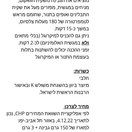
מוציאים את הגבינה משקית הוואקום, 
מניחים במגשית, מפזרים מעל את שקית 
התבלינים ואופים בתנור, שחומם מראש 
לטמפרטורה של 180 מעלות צלסיוס, 
במשך כ-15 דקות. 
ניתן גם להכניס למיקרוגל (בכלי מתאים 
ולא
 במגשית האלומיניום) לכ-2 דקות.
זמני ההכנה יכולים להשתנות בתלות 
בעוצמת התנור או המיקרוגל  
כשרות:
חלבי
מיוצר ביוון בהשגחת משולש K ובאישור 
הרבנות הראשית לישראל.
מחיר לצרכן 
לפי אפליקציית השוואת המחירים CHP, נכון 
לתאריך 4.12.22, באזור תל אביב-יפו:
למארז של 150 גרם גבינה + 3 גרם 