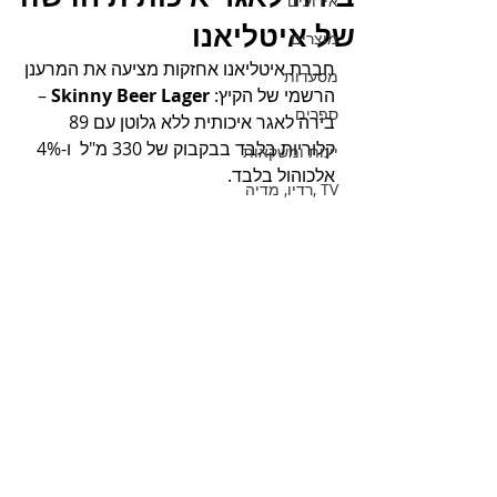
אירועים
של איטליאנו
מוצרים
חברת איטליאנו אחזקות מציעה את המרענן 
מסעדות
הרשמי של הקיץ: 
Skinny Beer Lager
 – 
ספרים
בירה לאגר איכותית ללא גלוטן עם 89 
קלוריות בלבד בבקבוק של 330 מ"ל  ו-4% 
יינות ומשקאות
אלכוהול בלבד.
TV ,רדיו, מדיה