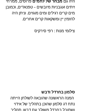
היה גם
 מבחר של לחמים
 פרוסים, ממרחי 
זיתים ועגבניות מיובשים – טפנאדים, וכמובן 
מים קרים רגילים ומים מוגזים. וניתן היה 
להזמין יין ומשקאות קרים אחרים.
צילומי מנות : רפי סירקיס 
סלמון בחרדל ודבש
 המנה הראשונה שהובאה לשולחן הייתה 
נתח דג סלמון שהוכן בתהליך של אידוי 
ושתובל בחרדל משולב עם דבש. תהליך 