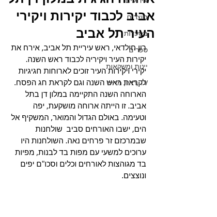
אירועים
אביב לכבוד יקירות ויקירי
מוצרים
העיר תל אביב
מסעדות
רון חולדאי, ראש עיריית תל אביב, אירח את 
ספרים
יקירות העיר ויקיריה לכבוד ראש השנה. 
יינות ומשקאות
יקירי ויקירות העיר זוכים לארוחות חגיגיות 
לקראת ראש השנה וגם לקראת חג הפסח. 
TV ,רדיו, מדיה
הארוחה השנה התקיימה במלון דן בתל 
אביב. זו הייתה ארוחה מושקעת, יפה 
וטעימה. באולם הגדול והמואר, המשקיף אל 
הים, ישבו האורחים סביב  שולחנות 
שבמרכזם זר פרחים נאה. השולחנות היו 
ערוכים למשעי עם מפות בד לבנות, מפיות 
בד מגוהצות לאורחים וכלים וסכו"ם יפים 
ונוצצים.