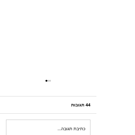
44 תגובות
כתיבת תגובה...
חורף קוריאני – Winter in