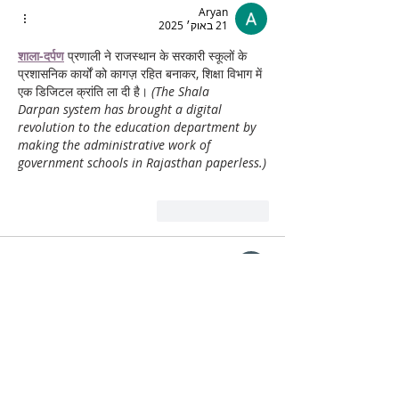
Aryan
21 באוק׳ 2025
शाला-दर्पण
 प्रणाली ने राजस्थान के सरकारी स्कूलों के 
प्रशासनिक कार्यों को कागज़ रहित बनाकर, शिक्षा विभाग में 
एक डिजिटल क्रांति ला दी है। 
(The Shala 
Darpan system has brought a digital 
revolution to the education department by 
making the administrative work of 
government schools in Rajasthan paperless.)
לייק
להשיב
Deni Siregar
26 באוג׳ 2025
kari4d
kari4d
לייק
להשיב
Sleepy Bearzz
18 באוג׳ 2025