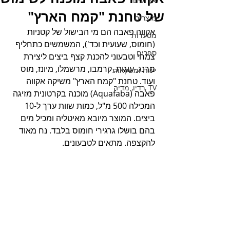
אירועים
של טחנת "קמח הארץ"
מוצרים
אקווה פאבה הם מי הבישול של קטניות 
מסעדות
(חומוס, שעועית וכד'), המשמשים כתחליף 
ספרים
צמחי וטבעוני להכנת קצף ביצים ליצירת 
מרנג, עוגות, קרמבו, מרשמלו, מיונז, מוס 
יינות ומשקאות
ועוד. טחנת "קמח הארץ" משיקה אקווה 
TV ,רדיו, מדיה
פאבה (Aquafaba) מוכנה בקרטונית מזיגה 
המכילה 500 מ"ל, כמות שוות ערך ל-10 
ביצים. המוצר מיובא מאיטליה ומכיל מים 
בהם בושלו גרגירי חומוס בלבד. נח מאוד 
להקצפה. מתאים לטבעונים. 