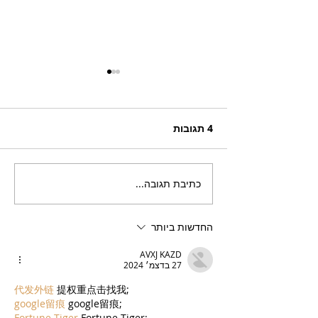
4 תגובות
כתיבת תגובה...
בריזר תוסס ואלכוהולי
בטעם פטל, לקיץ החם של
השנה
החדשות ביותר
AVXJ KAZD
27 בדצמ׳ 2024
代发外链
 提权重点击找我;
google留痕
 google留痕;
Fortune Tiger
 Fortune Tiger;