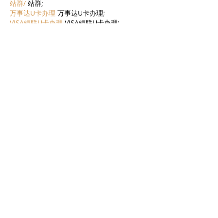
站群/
 站群;
万事达U卡办理
 万事达U卡办理;
VISA银联U卡办理
 VISA银联U卡办理;
U卡办理
 U卡办理;
万事达U卡办理
 万事达U卡办理;
VISA银联U卡办理
 VISA银联U卡办理;
U卡办理
 U卡办理;
온라인 슬롯
 온라인 슬롯;
온라인카지노
 온라인카지노;
바카라사이트
 바카라사이트;
EPS Machine
 EPS Machine;
EPS Machine
 EPS Machine;
EPS Machine
 EPS Machine;
EPS Machine
 EPS Machine;
עוד
לייק
להשיב
AVXJ KAZD
28 בנוב׳ 2024
谷歌seo推广
 游戏出海seo，引流，快排，蜘