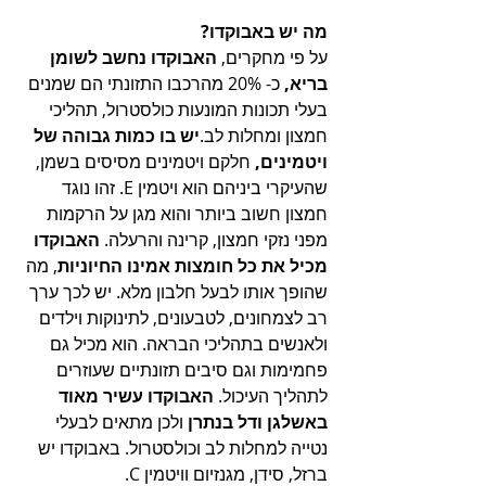
מה יש באבוקדו?
על פי מחקרים,
 האבוקדו נחשב לשומן 
בריא, 
כ- 20% מהרכבו התזונתי הם שמנים 
בעלי תכונות המונעות כולסטרול, תהליכי 
חמצון ומחלות לב.
יש בו כמות גבוהה של 
ויטמינים, 
חלקם ויטמינים מסיסים בשמן, 
שהעיקרי ביניהם הוא ויטמין E. זהו נוגד 
חמצון חשוב ביותר והוא מגן על הרקמות 
מפני נזקי חמצון, קרינה והרעלה. 
האבוקדו 
מכיל את כל חומצות אמינו החיוניות
, מה 
שהופך אותו לבעל חלבון מלא. יש לכך ערך 
רב לצמחונים, לטבעונים, לתינוקות וילדים 
ולאנשים בתהליכי הבראה. הוא מכיל גם 
פחמימות וגם סיבים תזונתיים שעוזרים 
לתהליך העיכול. 
האבוקדו עשיר מאוד 
באשלגן ודל בנתרן
 ולכן מתאים לבעלי 
נטייה למחלות לב וכולסטרול. באבוקדו יש 
ברזל, סידן, מגנזיום וויטמין C. 